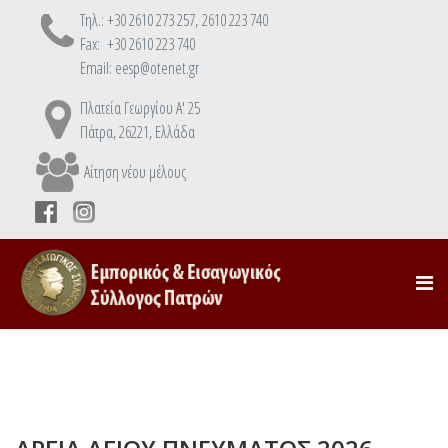
Τηλ.: +30 2610 273 257, 2610 223 740
Fax: +30 2610 223 740
Email: eesp@otenet.gr
Πλατεία Γεωργίου Α' 25
Πάτρα, 26221, Ελλάδα
Αίτηση νέου μέλους