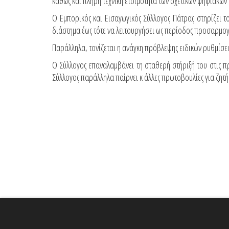
καθώς και πλήρη τεχνική ετοιμότητα των σχετικών ψηφιακών
Ο Εμπορικός και Εισαγωγικός Σύλλογος Πάτρας στηρίζει τ
διάστημα έως τότε να λειτουργήσει ως περίοδος προσαρμογή
Παράλληλα, τονίζεται η ανάγκη πρόβλεψης ειδικών ρυθμίσεω
Ο Σύλλογος επαναλαμβάνει τη σταθερή στήριξή του στις π
Σύλλογος παράλληλα παίρνει κ άλλες πρωτοβουλίες για ζητ