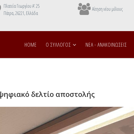
Πλατεία Γεωργίου Α' 25
Αίτηση νέου μέλους
Πάτρα, 26221, Ελλάδα
HOME
Ο ΣΥΛΛΟΓΟΣ
NEA - ANAΚΟΙΝΩΣΕΙΣ
ψηφιακό δελτίο αποστολής