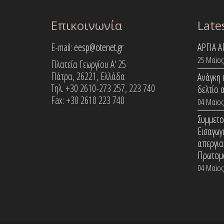
Επικοινωνία
Late
E-mail:
eesp@otenet.gr
ΑΡΓΙΑ 
25 Μαϊος
Πλατεία Γεωργίου Α' 25
Πάτρα, 26221, Ελλάδα
Ανάγκη 
Τηλ. +30 2610-273 257, 223 740
δελτίο 
Fax: +30 2610 223 740
04 Μαϊος
Συμμετο
Εισαγωγ
απεργια
Πρωτομ
04 Μαϊος