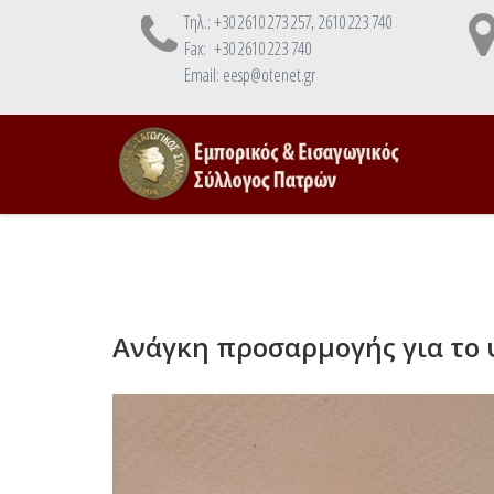
Τηλ.: +30 2610 273 257, 2610 223 740
Fax: +30 2610 223 740
Email: eesp@otenet.gr
Ανάγκη προσαρμογής για το 