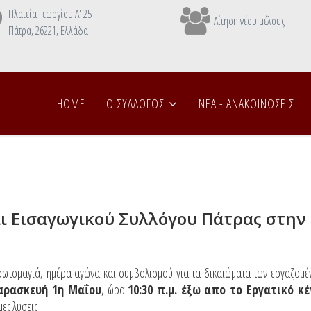
Πλατεία Γεωργίου Α' 25
Αίτηση νέου μέλους
Πάτρα, 26221, Ελλάδα
HOME
Ο ΣΥΛΛΟΓΟΣ
NEA - ANAΚΟΙΝΩΣΕΙΣ
ι Εισαγωγικού Συλλόγου Πάτρας στην
ρωτομαγιά, ημέρα αγώνα και συμβολισμού για τα δικαιώματα των εργαζομέν
αρασκευή 1η Μαΐου
, ώρα
10:30 π.μ. έξω απο το Εργατικό 
μες λύσεις