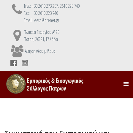
Τηλ.: +30 2610 273 257, 2610 223 740
Fax: +30 2610 223 740
Email: eesp@otenet.gr
Πλατεία Γεωργίου Α' 25
Πάτρα, 26221, Ελλάδα
Αίτηση νέου μέλους