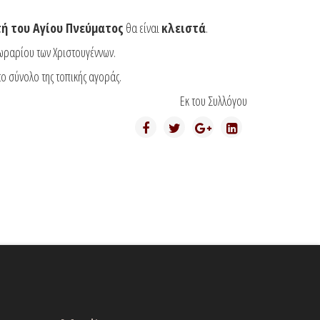
τή του Αγίου Πνεύματος
θα είναι
κλειστά
.
 ωραρίου των Χριστουγέννων.
 σύνολο της τοπικής αγοράς.
Εκ του Συλλόγου