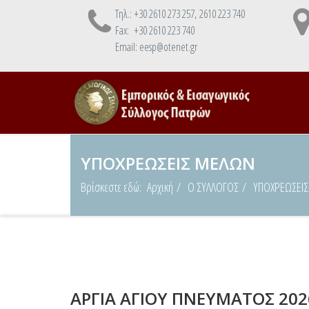
Τηλ.: +30 2610 273 257, 2610 223 740
Fax: +30 2610 223 740
Email: eesp@otenet.gr
ΥΠΟΧΡΕΩΣΕΙΣ ΜΕΛΩΝ
Βρίσκεστε εδώ:
Αρχική
Ο ΣΥΛΛΟΓΟΣ
ΥΠΟΧΡΕΩΣΕΙ
ΑΡΓΙΑ ΑΓΙΟΥ ΠΝΕΥΜΑΤΟΣ 202