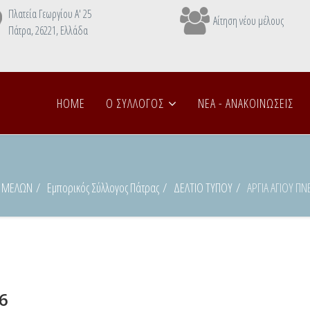
Πλατεία Γεωργίου Α' 25
Αίτηση νέου μέλους
Πάτρα, 26221, Ελλάδα
HOME
Ο ΣΥΛΛΟΓΟΣ
NEA - ANAΚΟΙΝΩΣΕΙΣ
Σ ΜΕΛΩΝ
Εμπορικός Σύλλογος Πάτρας
ΔΕΛΤΙΟ ΤΥΠΟΥ
ΑΡΓΙΑ ΑΓΙΟΥ Π
6