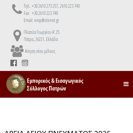
Τηλ.: +30 2610 273 257, 2610 223 740
Fax: +30 2610 223 740
Email: eesp@otenet.gr
Πλατεία Γεωργίου Α' 25
Πάτρα, 26221, Ελλάδα
Αίτηση νέου μέλους