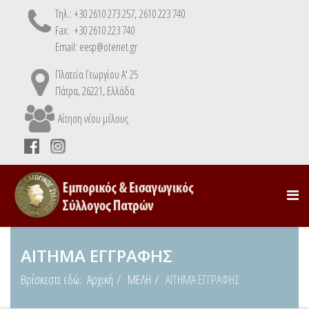
Τηλ.: +30 2610 273 257, 2610 223 740
Fax: +30 2610 223 740
Email: eesp@otenet.gr
Πλατεία Γεωργίου Α' 25
Πάτρα, 26221, Ελλάδα
Αίτηση νέου μέλους
ΑΙΤΗΜΑ ΕΓΓΡΑΦΗΣ
Βρίσκεστε εδώ:
Αρχική
ΜΕΛΗ
ΑΙΤΗΜΑ ΕΓΓΡΑΦΗΣ