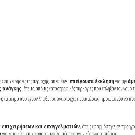
ις επιχειρήσεις της περιοχής, απευθύνει
επείγουσα έκκληση
για την
άμ
ς ανάγκης
, έπειτα από τις καταστροφικές πυρκαγιές που έπληξαν τον νομό τι
υς
τα μέτρα που έχουν ληφθεί σε αντίστοιχες περιπτώσεις, προκειμένου να προ
ων επιχειρήσεων και επαγγελματιών
, όπως εφαρμόστηκε σε προηγού
ν
για κατοικίες, επιχειρήσεις, και λοιπές παραγωγικές εγκαταστάσεις.