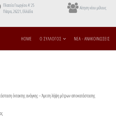
Πλατεία Γεωργίου Α' 25
Αίτηση νέου μέλους
Πάτρα, 26221, Ελλάδα
HOME
Ο ΣΥΛΛΟΓΟΣ
NEA - ANAΚΟΙΝΩΣΕΙΣ
τάσταση έκτακτης ανάγκης – Άμεση λήψη μέτρων αποκατάστασης
ας