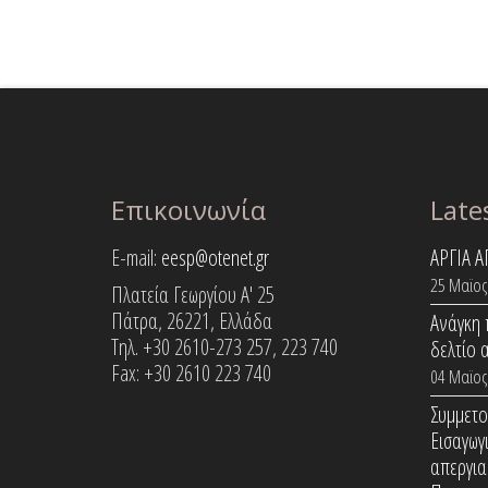
Επικοινωνία
Late
E-mail:
eesp@otenet.gr
ΑΡΓΙΑ 
25 Μαϊος
Πλατεία Γεωργίου Α' 25
Πάτρα, 26221, Ελλάδα
Ανάγκη 
Τηλ. +30 2610-273 257, 223 740
δελτίο 
Fax: +30 2610 223 740
04 Μαϊος
Συμμετο
Εισαγωγ
απεργια