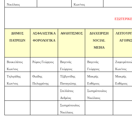
Νικόλαος
Κων/νος
ΕΣΩΤΕΡΙΚΕ
ΔΗΜΟΣ
ΑΣΦΑΛΙΣΤΙΚΑ
ΑΘΛΗΤΙΣΜΟΣ
ΔΙΑΧΕΙΡΙΣΗ
ΛΕΙΤΟΥΡΓ
ΠΑΤΡΕΩΝ
ΦΟΡΟΛΟΓΙΚΑ
SOCIAL
ΑΓΟΡΑ
MEDIA
Βουκελάτος
Ρώρος Γεώργιος
Βαγενάς
Βαγενάς
Ζαφειρόπου
Κων/νος
Γεώργιος
Γεώργιος
Κων/νος
Τηλιγάδης
Θωίδης
Τζιβγινίδης
Μακρής
Μακρής
Κων/νος
Πολυχρόνης
Παναγιώτης
Ευθύμιος
Ευθύμιος
Στελλάτος
Σωτηρόπουλος
Ανδρέας
Νικόλαος
Σωτηρόπουλος
Νικόλαος