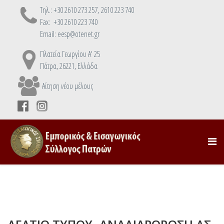
Τηλ.: +30 2610 273 257, 2610 223 740
Fax: +30 2610 223 740
Email: eesp@otenet.gr
Πλατεία Γεωργίου Α' 25
Πάτρα, 26221, Ελλάδα
Αίτηση νέου μέλους