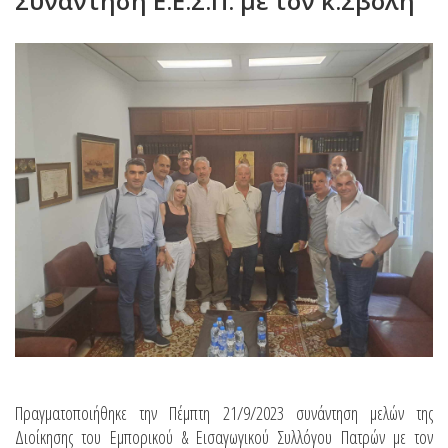
Συνάντηση Ε.Ε.Σ.Π. με τον κ.Σβόλη
Πραγματοποιήθηκε την Πέμπτη 21/9/2023 συνάντηση μελών της
Διοίκησης του Εμπορικού & Εισαγωγικού Συλλόγου Πατρών με τον