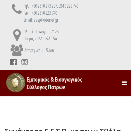
Τηλ.: +30 2610 273 257, 2610 223 740
Fax: +30 2610 223 740
Email: eesp@otenet.gr
Πλατεία Γεωργίου Α' 25
Πάτρα, 26221, Ελλάδα
Αίτηση νέου μέλους