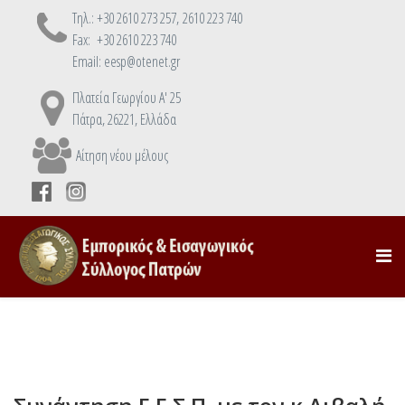
Τηλ.: +30 2610 273 257, 2610 223 740
Fax: +30 2610 223 740
Email: eesp@otenet.gr
Πλατεία Γεωργίου Α' 25
Πάτρα, 26221, Ελλάδα
Αίτηση νέου μέλους