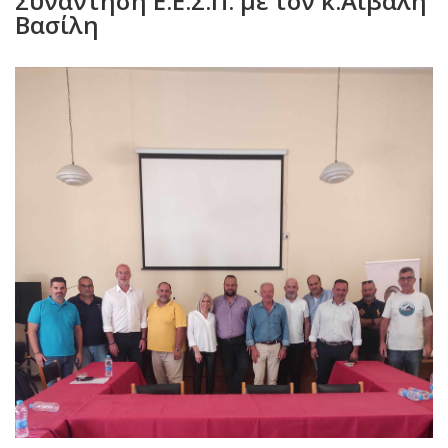
Συνάντηση Ε.Ε.Σ.Π. με τον κ.Αιβαλή
Βασίλη