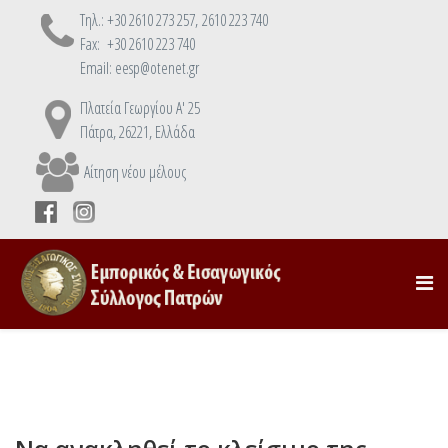
Τηλ.: +30 2610 273 257, 2610 223 740
Fax: +30 2610 223 740
Email: eesp@otenet.gr
Πλατεία Γεωργίου Α' 25
Πάτρα, 26221, Ελλάδα
Αίτηση νέου μέλους