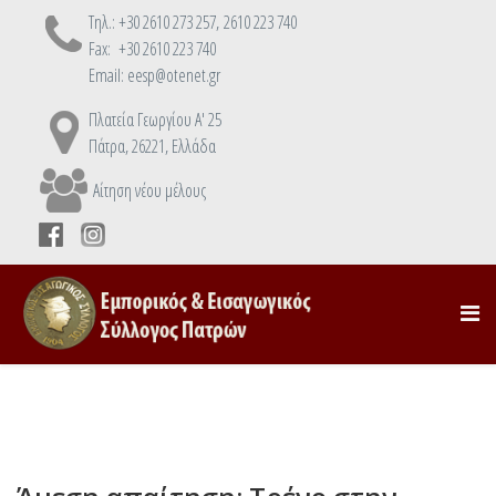
Τηλ.: +30 2610 273 257, 2610 223 740
Fax: +30 2610 223 740
Email: eesp@otenet.gr
Πλατεία Γεωργίου Α' 25
Πάτρα, 26221, Ελλάδα
Αίτηση νέου μέλους