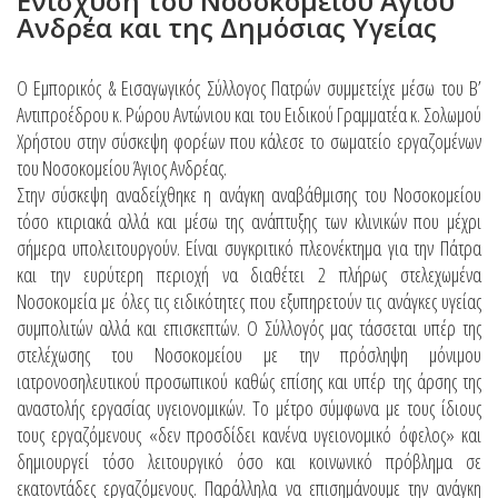
Ενίσχυση του Νοσοκομείου Αγίου
Ανδρέα και της Δημόσιας Υγείας
O Εμπορικός & Εισαγωγικός Σύλλογος Πατρών συμμετείχε μέσω του Β’
Αντιπροέδρου κ. Ρώρου Αντώνιου και του Ειδικού Γραμματέα κ. Σολωμού
Χρήστου στην σύσκεψη φορέων που κάλεσε το σωματείο εργαζομένων
του Νοσοκομείου Άγιος Ανδρέας.
Στην σύσκεψη αναδείχθηκε η ανάγκη αναβάθμισης του Νοσοκομείου
τόσο κτιριακά αλλά και μέσω της ανάπτυξης των κλινικών που μέχρι
σήμερα υπολειτουργούν. Είναι συγκριτικό πλεονέκτημα για την Πάτρα
και την ευρύτερη περιοχή να διαθέτει 2 πλήρως στελεχωμένα
Νοσοκομεία με όλες τις ειδικότητες που εξυπηρετούν τις ανάγκες υγείας
συμπολιτών αλλά και επισκεπτών. Ο Σύλλογός μας τάσσεται υπέρ της
στελέχωσης του Νοσοκομείου με την πρόσληψη μόνιμου
ιατρονοσηλευτικού προσωπικού καθώς επίσης και υπέρ της άρσης της
αναστολής εργασίας υγειονομικών. Το μέτρο σύμφωνα με τους ίδιους
τους εργαζόμενους «δεν προσδίδει κανένα υγειονομικό όφελος» και
δημιουργεί τόσο λειτουργικό όσο και κοινωνικό πρόβλημα σε
εκατοντάδες εργαζόμενους. Παράλληλα να επισημάνουμε την ανάγκη