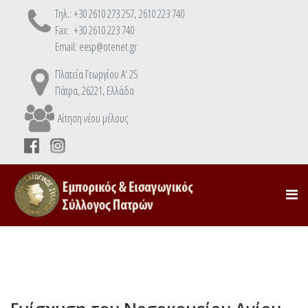
Τηλ.: +30 2610 273 257, 2610 223 740
Fax: +30 2610 223 740
Email: eesp@otenet.gr
Πλατεία Γεωργίου Α' 25
Πάτρα, 26221, Ελλάδα
Αίτηση νέου μέλους