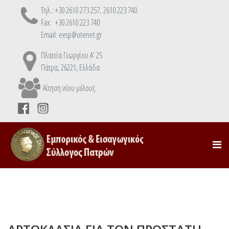
Τηλ.: +30 2610 273 257, 2610 223 740
Fax: +30 2610 223 740
Email: eesp@otenet.gr
Πλατεία Γεωργίου Α' 25
Πάτρα, 26221, Ελλάδα
Αίτηση νέου μέλους