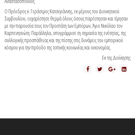
Αναστασόπουλος
Ο Πρόεδρος κ. Γεράσιμος Κατσιγιάννης, εκ μέρους του Διοικητικού
Συμβουλίου, ευχαρίστησε θερμά όλους όσους παρέστησαν και τίμησαν
με την παρουσία τους τον Προστάτη των Εμπόρων, Άγιο Νικόλαο τον
Καρπενησιώτη. Παράλληλα, υπογράμμισε τη σημασία της ενότητας, της
συλλογικής προσπάθειας και της πίστης στις δυνάμεις του εμπορικού
κόσμου για την πρόοδο της τοπικής κοινωνίας και οικονομίας.
Εκ της Διοίκησης