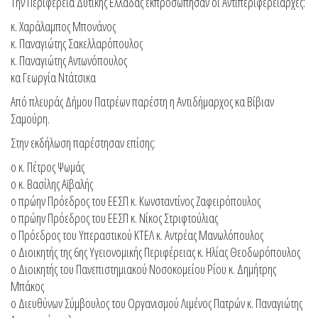
Την Περιφέρεια Δυτικής Ελλάδας εκπροσώπησαν οι Αντιπεριφερειάρχες:
κ. Χαράλαμπος Μπονάνος
κ. Παναγιώτης Σακελλαρόπουλος
κ. Παναγιώτης Αντωνόπουλος
κα Γεωργία Ντάτσικα
Από πλευράς Δήμου Πατρέων παρέστη η Αντιδήμαρχος κα Βίβιαν
Σαμούρη.
Στην εκδήλωση παρέστησαν επίσης:
ο κ. Πέτρος Ψωμάς
ο κ. Βασίλης Αϊβαλής
ο πρώην Πρόεδρος του ΕΕΣΠ κ. Κωνσταντίνος Ζαφειρόπουλος
ο πρώην Πρόεδρος του ΕΕΣΠ κ. Νίκος Στριφτούλιας
ο Πρόεδρος του Υπεραστικού ΚΤΕΛ κ. Αντρέας Μανωλόπουλος
ο Διοικητής της 6ης Υγειονομικής Περιφέρειας κ. Ηλίας Θεοδωρόπουλος
ο Διοικητής του Πανεπιστημιακού Νοσοκομείου Ρίου κ. Δημήτρης
Μπάκος
ο Διευθύνων Σύμβουλος του Οργανισμού Λιμένος Πατρών κ. Παναγιώτης