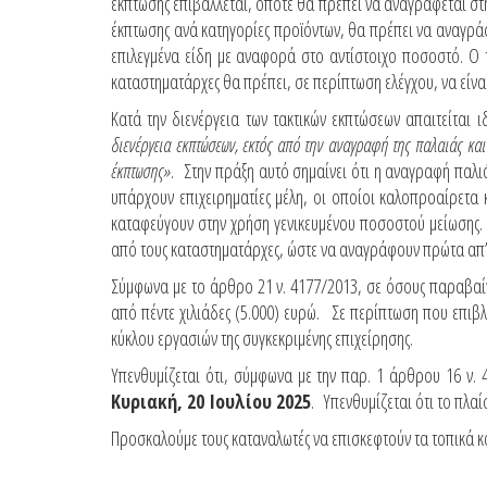
έκπτωσης επιβάλλεται, οπότε θα πρέπει να αναγράφεται σ
έκπτωσης ανά κατηγορίες προϊόντων, θα πρέπει να αναγρά
επιλεγμένα είδη με αναφορά στο αντίστοιχο ποσοστό. Ο τ
καταστηματάρχες θα πρέπει, σε περίπτωση ελέγχου, να είνα
Κατά την διενέργεια των τακτικών εκπτώσεων απαιτείται
διενέργεια εκπτώσεων, εκτός από την αναγραφή της παλαιάς κα
έκπτωσης»
. Στην πράξη αυτό σημαίνει ότι η αναγραφή παλι
υπάρχουν επιχειρηματίες μέλη, οι οποίοι καλοπροαίρετα
καταφεύγουν στην χρήση γενικευμένου ποσοστού μείωσης. 
από τους καταστηματάρχες, ώστε να αναγράφουν πρώτα απ’ ό
Σύμφωνα με το άρθρο 21 ν. 4177/2013, σε όσους παραβαίν
από πέντε χιλιάδες (5.000) ευρώ. Σε περίπτωση που επιβ
κύκλου εργασιών της συγκεκριμένης επιχείρησης.
Υπενθυμίζεται ότι, σύμφωνα με την παρ. 1 άρθρου 16 ν. 
Κυριακή, 20 Ιουλίου 2025
. Υπενθυμίζεται ότι το πλα
Προσκαλούμε τους καταναλωτές να επισκεφτούν τα τοπικά κατ