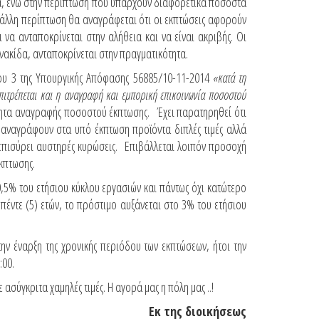
ία, ενώ στην περίπτωση που υπάρχουν διαφορετικά ποσοστά
 άλλη περίπτωση θα αναγράφεται ότι οι εκπτώσεις αφορούν
να ανταποκρίνεται στην αλήθεια και να είναι ακριβής. Οι
ινακίδα, ανταποκρίνεται στην πραγματικότητα.
ρου 3 της Υπουργικής Απόφασης 56885/10-11-2014
«κατά τη
επιτρέπεται και η αναγραφή και εμπορική επικοινωνία ποσοστού
τότητα αναγραφής ποσοστού έκπτωσης. Έχει παρατηρηθεί ότι
 αναγράφουν στα υπό έκπτωση προϊόντα διπλές τιμές αλλά
 επισύρει αυστηρές κυρώσεις. Επιβάλλεται λοιπόν προσοχή
κπτωσης.
,5% του ετήσιου κύκλου εργασιών και πάντως όχι κατώτερο
έντε (5) ετών, το πρόστιμο αυξάνεται στο 3% του ετήσιου
ην έναρξη της χρονικής περιόδου των εκπτώσεων, ήτοι την
:00.
σύγκριτα χαμηλές τιμές. Η αγορά μας η πόλη μας ..!
Εκ της διοικήσεως