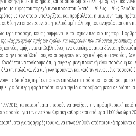
την προθήκη του καταστήματος και σε οποιαδήποτε άλλη εμπορική επικοινων
φεται το εύρος του παρεχόμενου ποσοστού («από …. % έως …. %»). Σε κάθε
ρόπος με τον οποίο υπολογίζεται και προβάλλεται η μειωμένη τιμή, πρέπει 
ι σε θέση να αποδείξουν, ότι η παλαιά τιμή πώλησης που αναγράφεται στην π
 ιδιαίτερη προσοχή, καθώς σύμφωνα με το ισχύον πλαίσιο της παρ. 1 άρθ
ι της νέας μειωμένης τιμής των αγαθών και υπηρεσιών που πωλούνται με έκπτωση, 
άς και νέας τιμής είναι επιβεβλημένες, ενώ συμπληρωματικά δίνεται η δυνα
 και στην προσπάθειά τους να αποφύγουν τον σχετικό φόρτο εργασίας, δεν
Χρειάζεται να τονίσουμε ότι, η συγκεκριμένη πρακτική είναι παράνομη και
λα την παλιά και νέα τιμή των προϊόντων και κατόπιν γενικευμένο ποσοστό έ
ουν τις διατάξεις περί εκπτώσεων επιβάλλεται πρόστιμο ποσού ίσου με το 0
ληθεί για δεύτερη φορά πρόστιμο για την ίδια παράβαση μέσα σε διάστημα π
4177/2013, τα καταστήματα μπορούν να ανοίξουν την πρώτη Κυριακή κατά τ
ίσιο ωραρίου για την ανωτέρω Κυριακή καθορίζεται από ώρα 11:00 έως ώρα 20
αστήματα για τις αγορές τους και να επωφεληθούν από ποιοτικά προϊόντα σε α