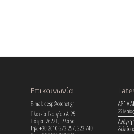
Επικοινωνία
Late
E-mail:
eesp@otenet.gr
ΑΡΓΙΑ 
25 Μαϊος
Πλατεία Γεωργίου Α' 25
Πάτρα, 26221, Ελλάδα
Ανάγκη 
Τηλ. +30 2610-273 257, 223 740
δελτίο 