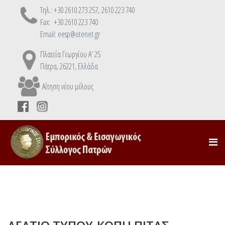
Τηλ.: +30 2610 273 257, 2610 223 740
Fax: +30 2610 223 740
Email: eesp@otenet.gr
Πλατεία Γεωργίου Α' 25
Πάτρα, 26221, Ελλάδα
Αίτηση νέου μέλους