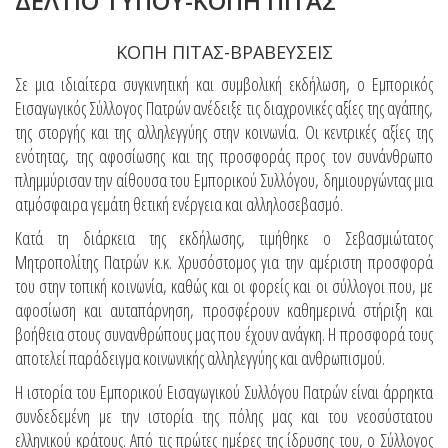
ΔΕΛΤΙΟ ΤΥΠΟΥ-ΚΟΠΗ ΠΙΤΑΣ
ΚΟΠΗ ΠΙΤΑΣ-ΒΡΑΒΕΥΣΕΙΣ
Σε μια ιδιαίτερα συγκινητική και συμβολική εκδήλωση, ο Εμπορικός
Εισαγωγικός Σύλλογος Πατρών ανέδειξε τις διαχρονικές αξίες της αγάπης,
της στοργής και της αλληλεγγύης στην κοινωνία. Οι κεντρικές αξίες της
ενότητας, της αφοσίωσης και της προσφοράς προς τον συνάνθρωπο
πλημμύρισαν την αίθουσα του Εμπορικού Συλλόγου, δημιουργώντας μια
ατμόσφαιρα γεμάτη θετική ενέργεια και αλληλοσεβασμό.
Κατά τη διάρκεια της εκδήλωσης, τιμήθηκε ο Σεβασμιώτατος
Μητροπολίτης Πατρών κ.κ. Χρυσόστομος για την αμέριστη προσφορά
του στην τοπική κοινωνία, καθώς και οι φορείς και οι σύλλογοι που, με
αφοσίωση και αυταπάρνηση, προσφέρουν καθημερινά στήριξη και
βοήθεια στους συνανθρώπους μας που έχουν ανάγκη. Η προσφορά τους
αποτελεί παράδειγμα κοινωνικής αλληλεγγύης και ανθρωπισμού.
Η ιστορία του Εμπορικού Εισαγωγικού Συλλόγου Πατρών είναι άρρηκτα
συνδεδεμένη με την ιστορία της πόλης μας και του νεοσύστατου
ελληνικού κράτους. Από τις πρώτες ημέρες της ίδρυσης του, ο Σύλλογος